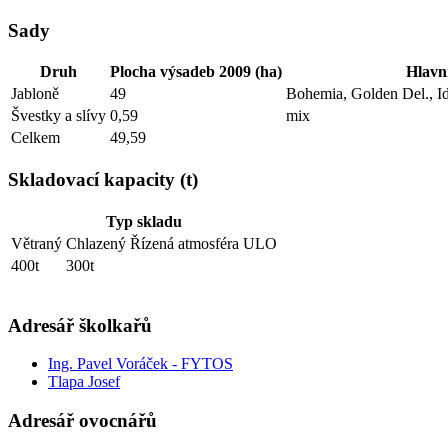
Sady
Druh
Plocha výsadeb 2009 (ha)
Hlavn
Jabloně
49
Bohemia, Golden Del., Id
Švestky a slívy
0,59
mix
Celkem
49,59
Skladovací kapacity (t)
Typ skladu
Větraný
Chlazený
Řízená atmosféra
ULO
400t
300t
Adresář školkařů
Ing. Pavel Voráček - FYTOS
Tlapa Josef
Adresář ovocnářů