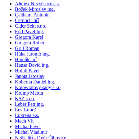
Alimex Nezvěstice a.s.
Boček Miroslav ing.
Cajthaml Antonín
Černoch Jiří
Cider Sekt s.r.o.
Fríd Pavel Ing.
Gregora Karel
Gregora Robert
Grill Roman
Háka Jaromír ing.
Hamlík Jiří
Hansa David ing.
Holub Pavel
Janota Jaroslav
Koberna Daniel Ing.
Kolowratovy sady s.r.o
Krump Martin
KSZ s.r.o.
Leber Petr ing.
Lev Luboš
Lukrena a.s.
Mach Vít
Michal Pavel
Michal Vladimír
Netík Jiří - Dvůr Čihovice