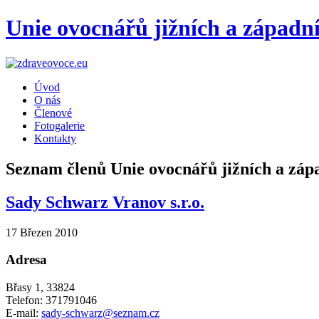
Unie ovocnářů jižních a západn
Úvod
O nás
Členové
Fotogalerie
Kontakty
Seznam členů Unie ovocnářů jižních a záp
Sady Schwarz Vranov s.r.o.
17 Březen 2010
Adresa
Břasy 1, 33824
Telefon: 371791046
E-mail:
sady-schwarz@seznam.cz