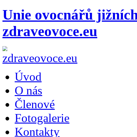
Unie ovocnářů jižníc
zdraveovoce.eu
Úvod
O nás
Členové
Fotogalerie
Kontakty