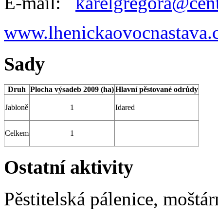
E-mail:
karelgregora@cen
www.lhenickaovocnastava.
Sady
Druh
Plocha výsadeb 2009 (ha)
Hlavní pěstované odrůdy
Jabloně
1
Idared
Celkem
1
Ostatní aktivity
Pěstitelská pálenice, moštá