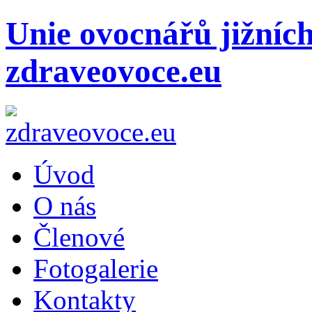
Unie ovocnářů jižníc
zdraveovoce.eu
Úvod
O nás
Členové
Fotogalerie
Kontakty