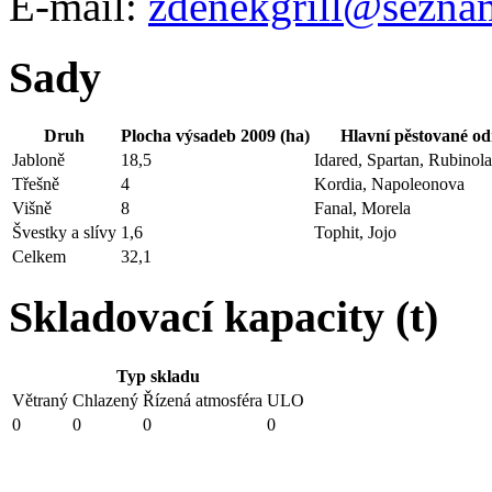
E-mail:
zdenekgrill@sezna
Sady
Druh
Plocha výsadeb 2009 (ha)
Hlavní pěstované o
Jabloně
18,5
Idared, Spartan, Rubinol
Třešně
4
Kordia, Napoleonova
Višně
8
Fanal, Morela
Švestky a slívy
1,6
Tophit, Jojo
Celkem
32,1
Skladovací kapacity (t)
Typ skladu
Větraný
Chlazený
Řízená atmosféra
ULO
0
0
0
0