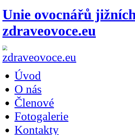
Unie ovocnářů jižníc
zdraveovoce.eu
Úvod
O nás
Členové
Fotogalerie
Kontakty