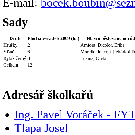
E-mail:
bocek.boubin@sez
Sady
Druh
Plocha výsadeb 2009 (ha)
Hlavní pěstované odrů
Hrušky
2
Amfora, Dicolor, Erika
Višně
6
Morellenfeuer, Ujfehörkoi F
Rybíz černý
8
Titania, Ojebin
Celkem
12
Adresář školkařů
Ing. Pavel Voráček - FY
Tlapa Josef