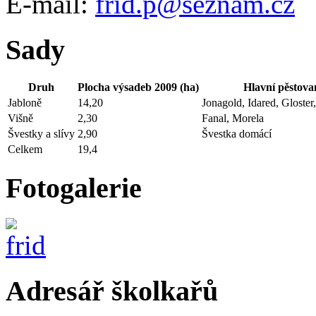
E-mail:
frid.p@seznam.cz
Sady
Druh
Plocha výsadeb 2009 (ha)
Hlavní pěstova
Jabloně
14,20
Jonagold, Idared, Gloste
Višně
2,30
Fanal, Morela
Švestky a slívy
2,90
Švestka domácí
Celkem
19,4
Fotogalerie
Adresář školkařů