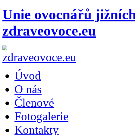
Unie ovocnářů jižníc
zdraveovoce.eu
Úvod
O nás
Členové
Fotogalerie
Kontakty