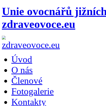
Unie ovocnářů jižníc
zdraveovoce.eu
Úvod
O nás
Členové
Fotogalerie
Kontakty