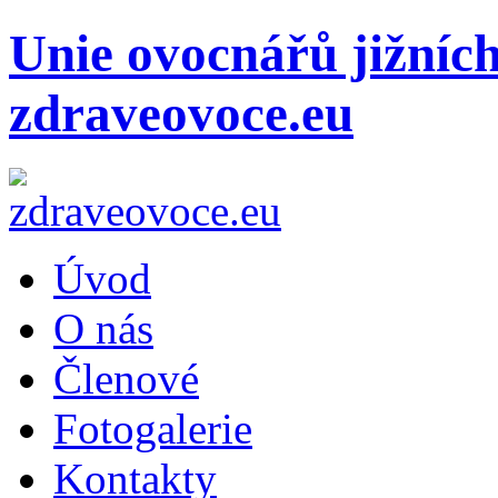
Unie ovocnářů jižníc
zdraveovoce.eu
Úvod
O nás
Členové
Fotogalerie
Kontakty